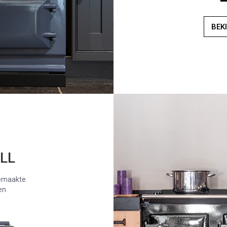
BEK
LL
emaakte
en