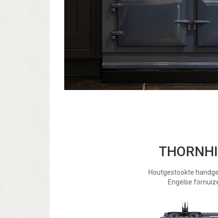
THORNHI
Houtgestookte handg
Engelse fornuiz