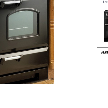
for
BEK