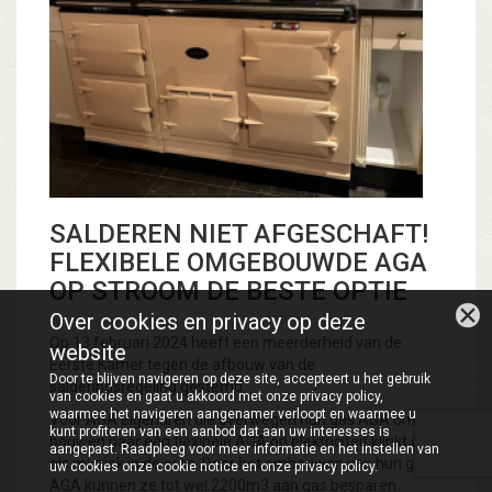
SALDEREN NIET AFGESCHAFT!
FLEXIBELE OMGEBOUWDE AGA
OP STROOM DE BESTE OPTIE
Over cookies en privacy op deze
Op 13 februari 2024 heeft een meerderheid van de
website
Eerste Kamer tegen de afbouw van de
Door te blijven navigeren op deze site, accepteert u het gebruik
salderingsregeling gestemd.
van cookies en gaat u akkoord met onze privacy policy,
waarmee het navigeren aangenamer verloopt en waarmee u
Voor AGA eigenaren die overwegen hun gas AGA om te
kunt profiteren van een aanbod dat aan uw interesses is
bouwen naar een flexibele AGA op elektriciteit klinkt dit
aangepast. Raadpleeg voor meer informatie en het instellen van
als muziek in de oren. Door het ombouwen van hun gas
uw cookies onze cookie notice en onze privacy policy.
AGA kunnen ze tot wel 2200m3 aan gas besparen.