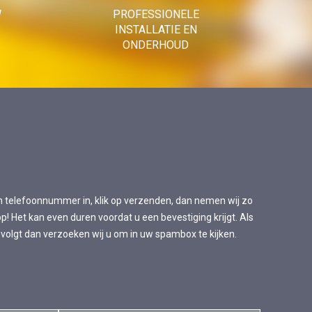
W
PROFESSIONELE
INSTALLATIE EN
ONDERHOUD
n telefoonnummer in, klik op verzenden, dan nemen wij zo
p! Het kan even duren voordat u een bevestiging krijgt. Als
 volgt dan verzoeken wij u om in uw spambox te kijken.