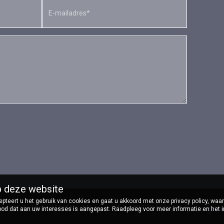
p deze website
ccepteert u het gebruik van cookies en gaat u akkoord met onze privacy policy, w
te | Oudedijk 2 - 6596MD - Milsbeek - Tel: 0485-713333 - Volg ons op
In
bod dat aan uw interesses is aangepast. Raadpleeg voor meer informatie en het 