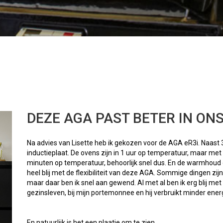
DEZE AGA PAST BETER IN ON
Na advies van Lisette heb ik gekozen voor de AGA eR3i. Naast 3 
inductieplaat. De ovens zijn in 1 uur op temperatuur, maar met e
minuten op temperatuur, behoorlijk snel dus. En de warmhoud ov
heel blij met de flexibiliteit van deze AGA. Sommige dingen zij
maar daar ben ik snel aan gewend. Al met al ben ik erg blij me
gezinsleven, bij mijn portemonnee en hij verbruikt minder ener
En natuurlijk is het een plaatje om te zien.