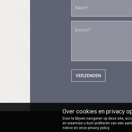
VERZENDEN
Over cookies en privacy o
Door te blijven navigeren op deze site, a
© d'Ver
en waarmee u kunt profiteren van een aan
notice en onze privacy policy.