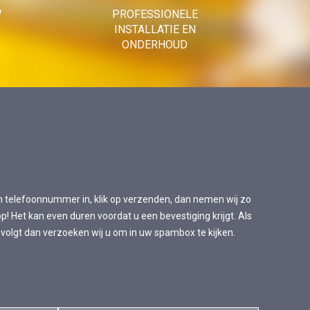
W
PROFESSIONELE
INSTALLATIE EN
ONDERHOUD
n telefoonnummer in, klik op verzenden, dan nemen wij zo
p! Het kan even duren voordat u een bevestiging krijgt. Als
 volgt dan verzoeken wij u om in uw spambox te kijken.