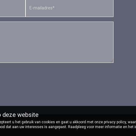
p deze website
ccepteert u het gebruik van cookies en gaat u akkoord met onze privacy policy, w
te | Oudedijk 2 - 6596MD - Milsbeek - Tel: 0485-713333 - Volg ons op
In
bod dat aan uw interesses is aangepast. Raadpleeg voor meer informatie en het 