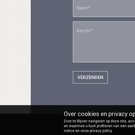
VERZENDEN
Over cookies en privacy o
Door te blijven navigeren op deze site, a
© d'Ver
en waarmee u kunt profiteren van een aan
notice en onze privacy policy.